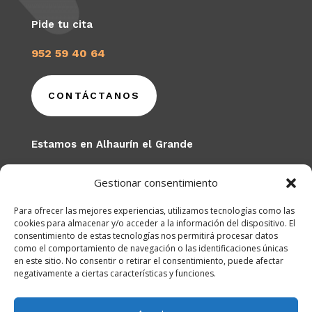
Pide tu cita
952 59 40 64
CONTÁCTANOS
Estamos en Alhaurín el Grande
C/ Virgen del Rosario nº 22 bajo
Gestionar consentimiento
Alhaurín El Grande
(Junto al antiguo Centro de Salud)
Para ofrecer las mejores experiencias, utilizamos tecnologías como las
cookies para almacenar y/o acceder a la información del dispositivo. El
consentimiento de estas tecnologías nos permitirá procesar datos
como el comportamiento de navegación o las identificaciones únicas
en este sitio. No consentir o retirar el consentimiento, puede afectar
negativamente a ciertas características y funciones.
Centro Autorizado: